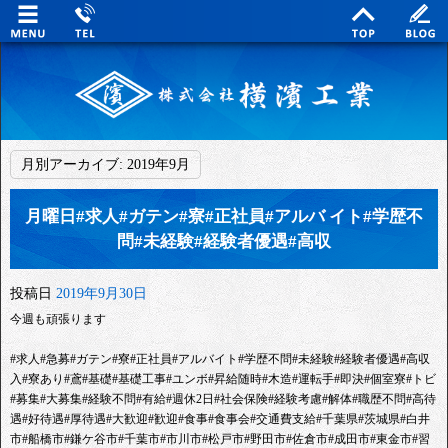
月別アーカイブ:
2019年9月
月曜日#求人#ガテン#寮#正社員#アルバ イト#学歴不
問#未経験#経験者優遇#高収
投稿日
2019年9月30日
今週も頑張ります
#求人#急募#ガテン#寮#正社員#アルバイト#学歴不問#未経験#経験者優遇#高収
入#寮あり#鳶#基礎#基礎工事#ユンボ#昇給随時#木造#運転手#即決#個室寮#トビ
#募集#大募集#経験不問#有給#週休2日#社会保険#経験考慮#解体#職歴不問#高待
遇#好待遇#厚待遇#大歓迎#歓迎#食事#食事会#交通費支給#千葉県#茨城県#白井
市#船橋市#鎌ケ谷市#千葉市#市川市#松戸市#野田市#佐倉市#成田市#東金市#習