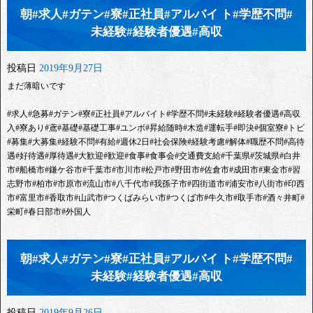
朝#求人#ガテン#寮#正社員#アルバイ ト#学歴不問#
未経験#経験者優遇#高収
投稿日
2019年9月27日
まだ薄暗いです
#求人#急募#ガテン#寮#正社員#アルバイト#学歴不問#未経験#経験者優遇#高収
入#寮あり#鳶#基礎#基礎工事#ユンボ#昇給随時#木造#運転手#即決#個室寮#トビ
#募集#大募集#経験不問#有給#週休2日#社会保険#経験考慮#解体#職歴不問#高待
遇#好待遇#厚待遇#大歓迎#歓迎#食事#食事会#交通費支給#千葉県#茨城県#白井
市#船橋市#鎌ケ谷市#千葉市#市川市#松戸市#野田市#佐倉市#成田市#東金市#習
志野市#柏市#市原市#流山市#八千代市#我孫子市#四街道市#浦安市#八街市#印西
市#富里市#香取市#山武市#つくばみらい市#つくば市#牛久市#取手市#酒々井町#
栄町#春日部市#外国人
朝#求人#ガテン#寮#正社員#アルバイ ト#学歴不問#
未経験#経験者優遇#高収
投稿日
2019年9月26日