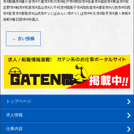
市#船橋市#鎌ケ谷市#千葉市#市川市#松戸市#野田市#佐倉市#成田市#東金市#習
志野市#柏市#市原市#流山市#八千代市#我孫子市#四街道市#浦安市#八街市#印西
市#富里市#香取市#山武市#つくばみらい市#つくば市#牛久市#取手市#酒々井町#
栄町#春日部市#外国人
←
古い投稿
トップページ
求人情報
仕事内容