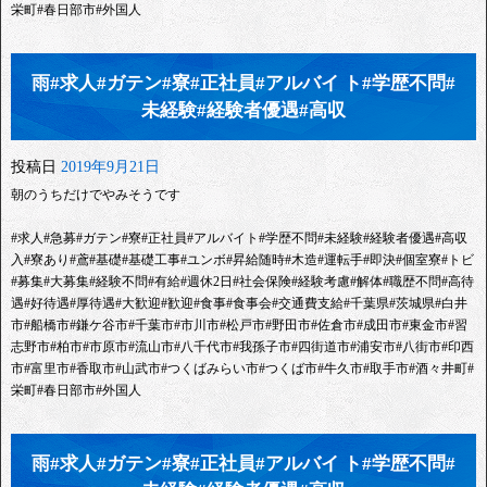
栄町#春日部市#外国人
雨#求人#ガテン#寮#正社員#アルバイ ト#学歴不問#
未経験#経験者優遇#高収
投稿日
2019年9月21日
朝のうちだけでやみそうです
#求人#急募#ガテン#寮#正社員#アルバイト#学歴不問#未経験#経験者優遇#高収
入#寮あり#鳶#基礎#基礎工事#ユンボ#昇給随時#木造#運転手#即決#個室寮#トビ
#募集#大募集#経験不問#有給#週休2日#社会保険#経験考慮#解体#職歴不問#高待
遇#好待遇#厚待遇#大歓迎#歓迎#食事#食事会#交通費支給#千葉県#茨城県#白井
市#船橋市#鎌ケ谷市#千葉市#市川市#松戸市#野田市#佐倉市#成田市#東金市#習
志野市#柏市#市原市#流山市#八千代市#我孫子市#四街道市#浦安市#八街市#印西
市#富里市#香取市#山武市#つくばみらい市#つくば市#牛久市#取手市#酒々井町#
栄町#春日部市#外国人
雨#求人#ガテン#寮#正社員#アルバイ ト#学歴不問#