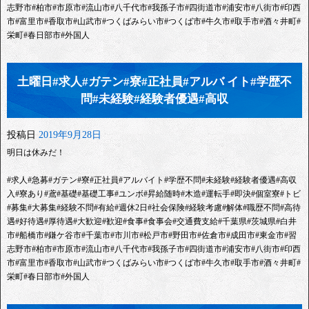
志野市#柏市#市原市#流山市#八千代市#我孫子市#四街道市#浦安市#八街市#印西
市#富里市#香取市#山武市#つくばみらい市#つくば市#牛久市#取手市#酒々井町#
栄町#春日部市#外国人
土曜日#求人#ガテン#寮#正社員#アルバ イト#学歴不
問#未経験#経験者優遇#高収
投稿日
2019年9月28日
明日は休みだ！
#求人#急募#ガテン#寮#正社員#アルバイト#学歴不問#未経験#経験者優遇#高収
入#寮あり#鳶#基礎#基礎工事#ユンボ#昇給随時#木造#運転手#即決#個室寮#トビ
#募集#大募集#経験不問#有給#週休2日#社会保険#経験考慮#解体#職歴不問#高待
遇#好待遇#厚待遇#大歓迎#歓迎#食事#食事会#交通費支給#千葉県#茨城県#白井
市#船橋市#鎌ケ谷市#千葉市#市川市#松戸市#野田市#佐倉市#成田市#東金市#習
志野市#柏市#市原市#流山市#八千代市#我孫子市#四街道市#浦安市#八街市#印西
市#富里市#香取市#山武市#つくばみらい市#つくば市#牛久市#取手市#酒々井町#
栄町#春日部市#外国人