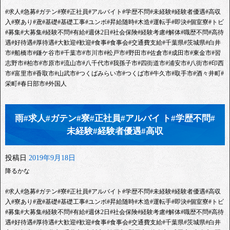
#求人#急募#ガテン#寮#正社員#アルバイト#学歴不問#未経験#経験者優遇#高収
入#寮あり#鳶#基礎#基礎工事#ユンボ#昇給随時#木造#運転手#即決#個室寮#トビ
#募集#大募集#経験不問#有給#週休2日#社会保険#経験考慮#解体#職歴不問#高待
遇#好待遇#厚待遇#大歓迎#歓迎#食事#食事会#交通費支給#千葉県#茨城県#白井
市#船橋市#鎌ケ谷市#千葉市#市川市#松戸市#野田市#佐倉市#成田市#東金市#習
志野市#柏市#市原市#流山市#八千代市#我孫子市#四街道市#浦安市#八街市#印西
市#富里市#香取市#山武市#つくばみらい市#つくば市#牛久市#取手市#酒々井町#
栄町#春日部市#外国人
雨#求人#ガテン#寮#正社員#アルバイ ト#学歴不問#
未経験#経験者優遇#高収
投稿日
2019年9月18日
降るかな
#求人#急募#ガテン#寮#正社員#アルバイト#学歴不問#未経験#経験者優遇#高収
入#寮あり#鳶#基礎#基礎工事#ユンボ#昇給随時#木造#運転手#即決#個室寮#トビ
#募集#大募集#経験不問#有給#週休2日#社会保険#経験考慮#解体#職歴不問#高待
遇#好待遇#厚待遇#大歓迎#歓迎#食事#食事会#交通費支給#千葉県#茨城県#白井