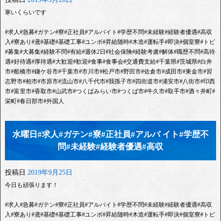
寒いくらいです
#求人#急募#ガテン#寮#正社員#アルバイト#学歴不問#未経験#経験者優遇#高収
入#寮あり#鳶#基礎#基礎工事#ユンボ#昇給随時#木造#運転手#即決#個室寮#トビ
#募集#大募集#経験不問#有給#週休2日#社会保険#経験考慮#解体#職歴不問#高待
遇#好待遇#厚待遇#大歓迎#歓迎#食事#食事会#交通費支給#千葉県#茨城県#白井
市#船橋市#鎌ケ谷市#千葉市#市川市#松戸市#野田市#佐倉市#成田市#東金市#習
志野市#柏市#市原市#流山市#八千代市#我孫子市#四街道市#浦安市#八街市#印西
市#富里市#香取市#山武市#つくばみらい市#つくば市#牛久市#取手市#酒々井町#
栄町#春日部市#外国人
水曜日#求人#ガテン#寮#正社員#アルバ イト#学歴不
問#未経験#経験者優遇#高収
投稿日
2019年9月25日
今日も頑張ります！
#求人#急募#ガテン#寮#正社員#アルバイト#学歴不問#未経験#経験者優遇#高収
入#寮あり#鳶#基礎#基礎工事#ユンボ#昇給随時#木造#運転手#即決#個室寮#トビ