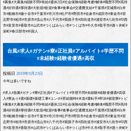
#募集#大募集#経験不問#有給#週休2日#社会保険#経験考慮#解体#職歴不問#高待
遇#好待遇#厚待遇#大歓迎#歓迎#食事#食事会#交通費支給#千葉県#茨城県#白井
市#船橋市#鎌ケ谷市#千葉市#市川市#松戸市#野田市#佐倉市#成田市#東金市#習
志野市#柏市#市原市#流山市#八千代市#我孫子市#四街道市#浦安市#八街市#印西
市#富里市#香取市#山武市#つくばみらい市#つくば市#牛久市#取手市#酒々井町#
栄町#春日部市#外国人
台風#求人#ガテン#寮#正社員#アルバ イト#学歴不問
#未経験#経験者優遇#高収
投稿日
2019年9月23日
今年は多いですね
#求人#急募#ガテン#寮#正社員#アルバイト#学歴不問#未経験#経験者優遇#高収
入#寮あり#鳶#基礎#基礎工事#ユンボ#昇給随時#木造#運転手#即決#個室寮#トビ
#募集#大募集#経験不問#有給#週休2日#社会保険#経験考慮#解体#職歴不問#高待
遇#好待遇#厚待遇#大歓迎#歓迎#食事#食事会#交通費支給#千葉県#茨城県#白井
市#船橋市#鎌ケ谷市#千葉市#市川市#松戸市#野田市#佐倉市#成田市#東金市#習
志野市#柏市#市原市#流山市#八千代市#我孫子市#四街道市#浦安市#八街市#印西
市#富里市#香取市#山武市#つくばみらい市#つくば市#牛久市#取手市#酒々井町#