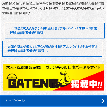
志野市#柏市#市原市#流山市#八千代市#我孫子市#四街道市#浦安市#八街市#印西
市#富里市#香取市#山武市#つくばみらい市#つくば市#牛久市#取手市#酒々井町#
栄町#春日部市#外国人
←
花金#求人#ガテン#寮#正社員#アルバ イト#学歴不問#未
経験#経験者優遇#高収
天気が悪い#求人#ガテン#寮#正社員#アル バイト#学歴不問#
未経験#経験者優遇#高収
→
トップページ