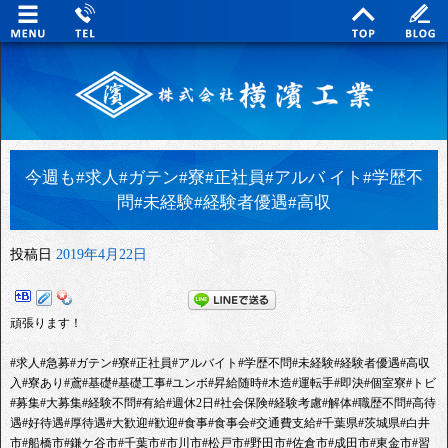
今週も#求人#ガテン#寮#正社員#アルバ イト#学歴不
問#未経験#経験者優遇#高収
投稿日
2019年4月22日
頑張ります！
#求人#急募#ガテン#寮#正社員#アルバイト#学歴不問#未経験#経験者優遇#高収
入#寮あり#鳶#基礎#基礎工事#ユンボ#昇給随時#木造#運転手#即決#個室寮#トビ
#募集#大募集#経験不問#有給#週休2日#社会保険#経験考慮#解体#職歴不問#高待
遇#好待遇#厚待遇#大歓迎#歓迎#食事#食事会#交通費支給#千葉県#茨城県#白井
市#船橋市#鎌ケ谷市#千葉市#市川市#松戸市#野田市#佐倉市#成田市#東金市#習