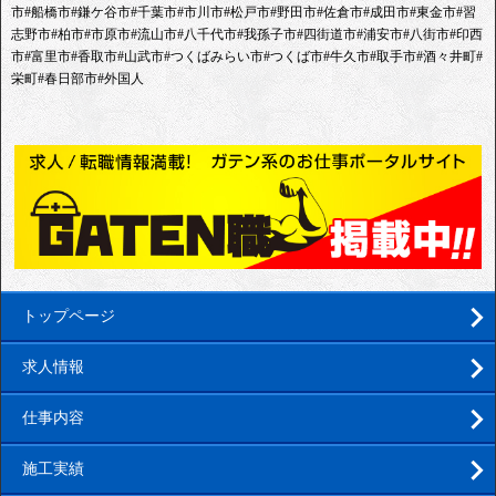
市#船橋市#鎌ケ谷市#千葉市#市川市#松戸市#野田市#佐倉市#成田市#東金市#習
志野市#柏市#市原市#流山市#八千代市#我孫子市#四街道市#浦安市#八街市#印西
市#富里市#香取市#山武市#つくばみらい市#つくば市#牛久市#取手市#酒々井町#
栄町#春日部市#外国人
トップページ
求人情報
仕事内容
施工実績