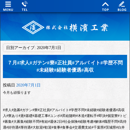
日別アーカイブ:
2020年7月1日
７月#求人#ガテン#寮#正社員#アルバ イト#学歴不問
#未経験#経験者優遇#高収
投稿日
2020年7月1日
今月も頑張ります
#求人#急募#ガテン#寮#正社員#アルバイト#学歴不問#未経験#経験者優遇#高収
入#寮あり#鳶#基礎#基礎工事#ユンボ#昇給随時#木造#運転手#即決#個室寮#トビ
#募集#大募集#経験不問#有給#週休2日#社会保険#経験考慮#解体#職歴不問#高待
遇#好待遇#厚待遇#大歓迎#歓迎#食事#食事会#交通費支給#千葉県#茨城県#白井