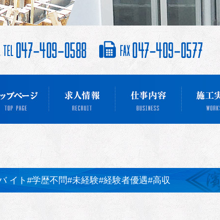
バ イト#学歴不問#未経験#経験者優遇#高収