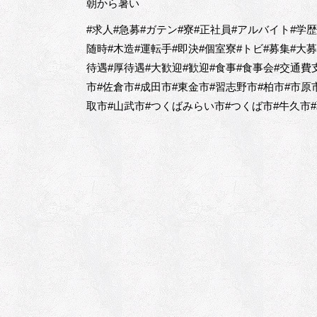
朝から暑い
#求人#急募#ガテン#寮#正社員#アルバイト#学
随時#木造#運転手#即決#個室寮#トビ#募集#大
待遇#厚待遇#大歓迎#歓迎#食事#食事会#交通費
市#佐倉市#成田市#東金市#習志野市#柏市#市原
取市#山武市#つくばみらい市#つくば市#牛久市#