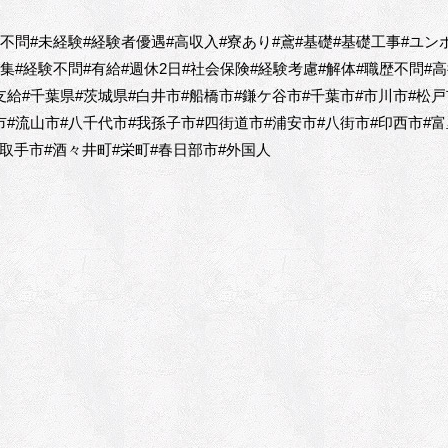
歴不問#未経験#経験者優遇#高収入#寮あり#鳶#基礎#基礎工事#ユン
募集#経験不問#有給#週休2日#社会保険#経験考慮#解体#職歴不問#高
支給#千葉県#茨城県#白井市#船橋市#鎌ケ谷市#千葉市#市川市#松戸
市#流山市#八千代市#我孫子市#四街道市#浦安市#八街市#印西市#富
取手市#酒々井町#栄町#春日部市#外国人