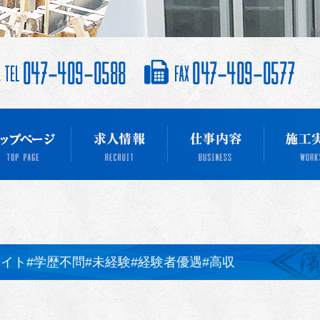
 イト#学歴不問#未経験#経験者優遇#高収