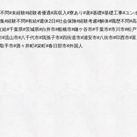
歴不問#未経験#経験者優遇#高収入#寮あり#鳶#基礎#基礎工事#ユン
募集#経験不問#有給#週休2日#社会保険#経験考慮#解体#職歴不問#高
支給#千葉県#茨城県#白井市#船橋市#鎌ケ谷市#千葉市#市川市#松戸
市#流山市#八千代市#我孫子市#四街道市#浦安市#八街市#印西市#富
取手市#酒々井町#栄町#春日部市#外国人