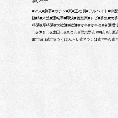
暑いです
#求人#急募#ガテン#寮#正社員#アルバイト#学
随時#木造#運転手#即決#個室寮#トビ#募集#大
待遇#厚待遇#大歓迎#歓迎#食事#食事会#交通費
市#佐倉市#成田市#東金市#習志野市#柏市#市原
取市#山武市#つくばみらい市#つくば市#牛久市#